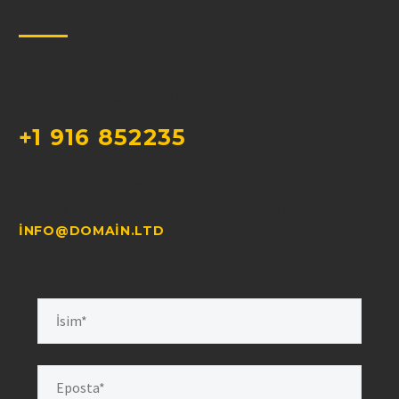
CONTACT
NEED HELP? CALL US!
+1 916 852235
AVENUE NORTHWEST #100
WASHINGTON, DC 20037, MEW YOURK
INFO@DOMAIN.LTD