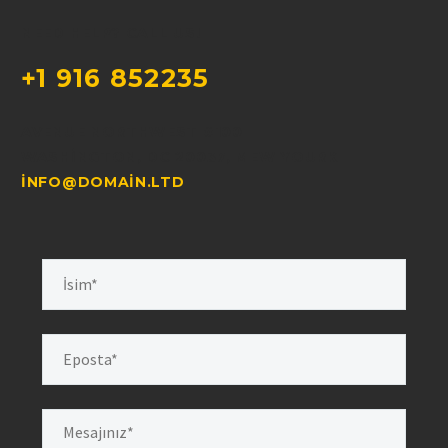
NEED HELP? CALL US!
+1 916 852235
AVENUE NORTHWEST #100
WASHINGTON, DC 20037, MEW YOURK
INFO@DOMAIN.LTD