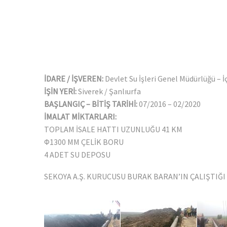
İDARE / İŞVEREN:
Devlet Su İşleri Genel Müdürlüğü – 
İŞİN YERİ:
Siverek / Şanlıurfa
BAŞLANGIÇ – BİTİŞ TARİHİ:
07/2016 – 02/2020
İMALAT MİKTARLARI:
TOPLAM İSALE HATTI UZUNLUĞU 41 KM
Φ1300 MM ÇELİK BORU
4 ADET SU DEPOSU
SEKOYA A.Ş. KURUCUSU BURAK BARAN’IN ÇALIŞTIĞ