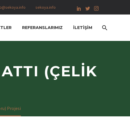
fo@sekoya.info
sekoya.info
ETLER
REFERANSLARIMIZ
İLETIŞIM
ATTI (ÇELIK
ru) Projesi