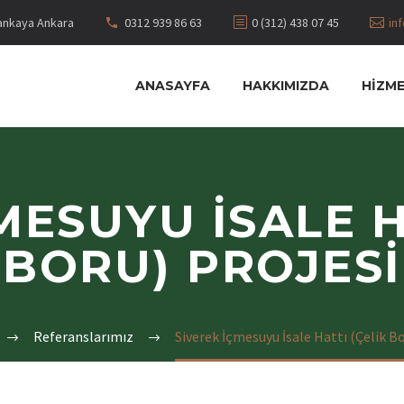
Çankaya Ankara
0312 939 86 63
0 (312) 438 07 45
in
ANASAYFA
HAKKIMIZDA
HIZM
MESUYU İSALE H
BORU) PROJESI
Referanslarımız
Siverek İçmesuyu İsale Hattı (Çelik Bo