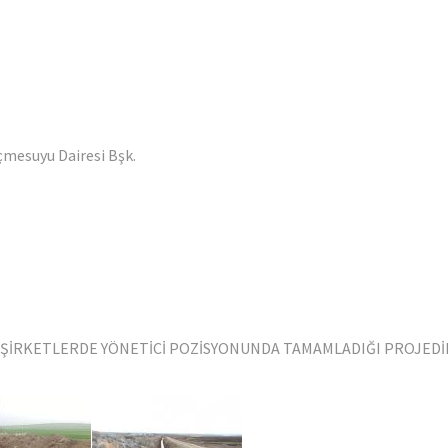
İçmesuyu Dairesi Bşk.
I ŞİRKETLERDE YÖNETİCİ POZİSYONUNDA TAMAMLADIĞI PROJEDİ